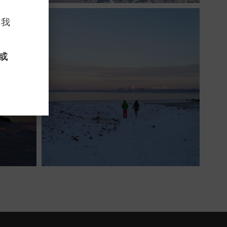
，我
 或