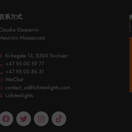
联系方式
Claudia Gasperini
Maurizio Massaccesi
Kirkegata 13, 8300 Svolvær
+47 95 00 59 77
+47 95 00 86 31
WeChat
contact_us@lofotenlights.com
Lofotenlights