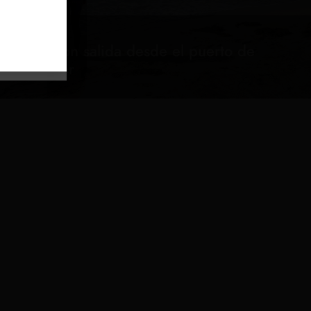
Tour con salida desde el puerto de
Svolvær