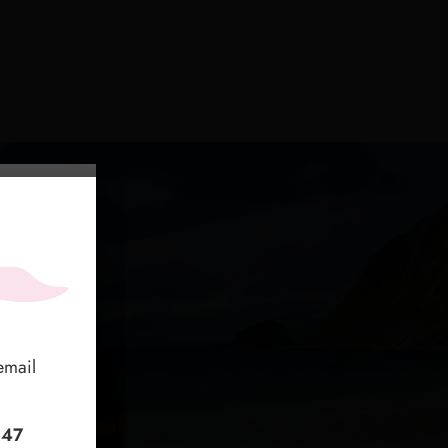
lle
，我
email
ervi
 或
+47