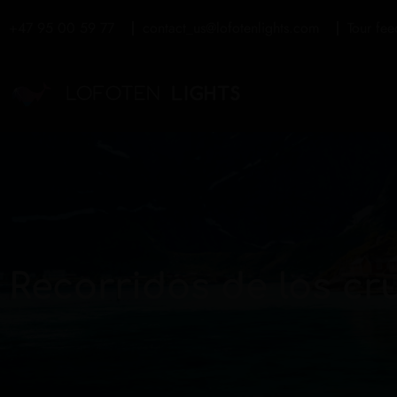
+47 95 00 59 77
contact_us@lofotenlights.com
Tour fe
Recorridos de los cr