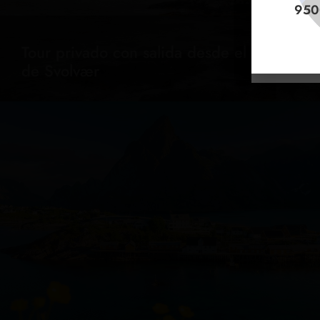
微信
In c
950
+47
Tour privado con salida desde el puerto
de Svolvær