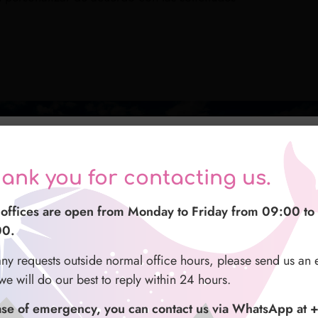
azie per averci contattato
ank you for contacting us.
谢您与我们联系
stri uffici sono aperti dal lunedì al venerdì dalle 09:00 a
offices are open from Monday to Friday from 09:00 to
的办公时间为周一至周五 09:00 至 16:00。
00.
00.
正常办公时间之外有任何请求，请给我们发送电子邮件
ualsiasi richiesta fuori dal normale orario di ufficio vi
any requests outside normal office hours, please send us an 
尽力在 24 小时内回复。
hiamo di mandarci una email e sarà nostra premura rispond
we will do our best to reply within 24 hours.
o le 24 ore.
紧急情况，您可以通过 WhatsApp（+47 9500 5977）
ase of emergency, you can contact us via WhatsApp at 