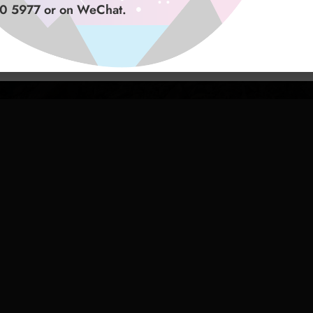
 联系我们。
aso di emergenza potete contattarci al numero whatsapp
0 5977 or on WeChat.
 9500 5977 o su WeChat.
Tour privado con salida desde el puerto
de Leknes