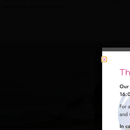
específicas de los pasajeros.
Gr
Th
感
I no
Our 
我们
16:
16:
如在
Per q
For 
们会
preg
and 
entr
如遇
In c