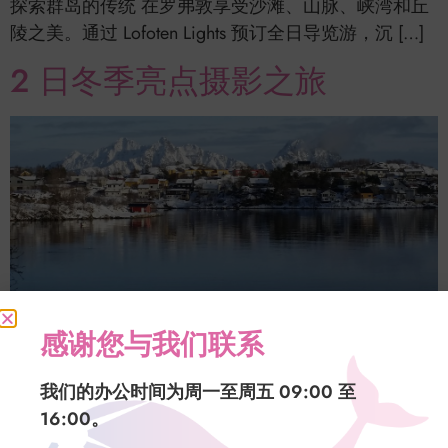
探索群岛的传统 在罗弗敦享受沙滩、山脉、峡湾和丘
陵之美。通过 Lofoten Lights 预订全日导览游，沉 […]
2 日冬季亮点摄影之旅
探索群岛的魔力 此行程适合那些希望从北到南探索整
感谢您与我们联系
个罗弗敦群岛的人士。我们将带您领略这片北极瑰宝
中最迷人的景色、 […]
我们的办公时间为周一至周五 09:00 至
罗弗敦 2 日亮点摄影之旅
16:00。