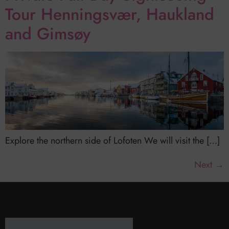
Tour Henningsvær, Haukland
and Gimsøy
Explore the northern side of Lofoten We will visit the […]
Next
→