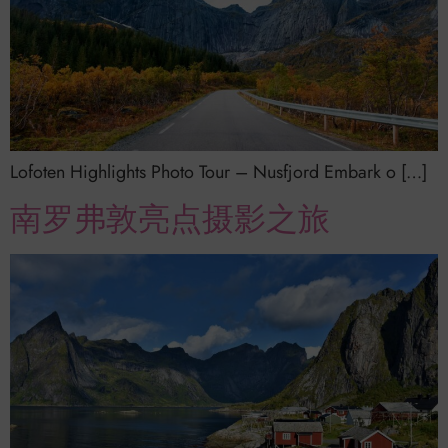
Lofoten Highlights Photo Tour – Nusfjord Embark o […]
南罗弗敦亮点摄影之旅