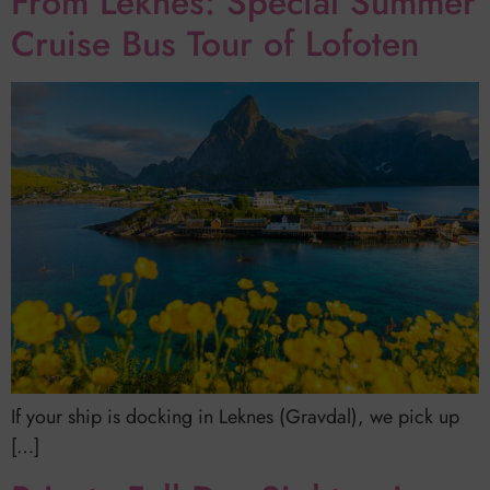
From Leknes: Special Summer
Cruise Bus Tour of Lofoten
If your ship is docking in Leknes (Gravdal), we pick up
[…]