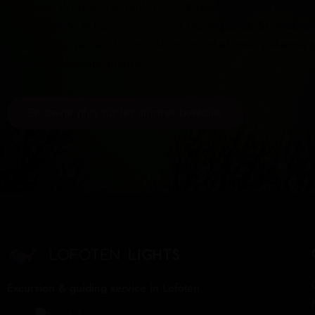
procurer. Un vrai chasseur d’aurore boréale, ne se décourag
est passionné et patient et…en est récompensé. Si vous dé
ne renoncez jamais ! Votre dévouement et votre patience 
événement extraordinaire.
En savoir plus sur les aurores boréales
Excursion & guiding service in Lofoten