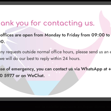
De la même façon, le soleil disparaît de 
nuit arctique. À Svolvær, elle dure du 
azie per averci contattato
par l’inclinaison de l’axe de la Terre, une
ank you for contacting us.
谢您与我们联系
duquel tourne la planète. En tournant autou
stri uffici sono aperti dal lunedì al venerdì dalle 09:00 a
Pôle Nord est tourné vers le soleil (en le
offices are open from Monday to Friday from 09:00 to
的办公时间为周一至周五 09:00 至 16:00。
00.
de lui en hiver (en le laissant dans l’obscu
00.
正常办公时间之外有任何请求，请给我们发送电子邮件
ualsiasi richiesta fuori dal normale orario di ufficio vi
D’où la lumière continue pendant l’été. C
any requests outside normal office hours, please send us an 
尽力在 24 小时内回复。
hiamo di mandarci una email e sarà nostra premura rispond
flore et à la faune le long de la côte un 
we will do our best to reply within 24 hours.
o le 24 ore.
et importante. Les Lofoten bénéficient ég
紧急情况，您可以通过 WhatsApp（+47 9500 5977）
ase of emergency, you can contact us via WhatsApp at 
géographique car les courants marins am
 联系我们。
aso di emergenza potete contattarci al numero whatsapp
0 5977 or on WeChat.
norvégiennes. C’est le Gulf Stream qui ex
 9500 5977 o su WeChat.
conditions météorologiques et le vent pe
À l’automne et en hiver, la côte norvégi
du sud-ouest ou de tempête et beaucoup d
sur la calotte glaciaire arctique donne s