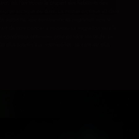
rieur, où l’on trouve la plupart des habitants des
 morue arctique ou skrei. La morue arctique vit dans
 En automne, elle commence sa migration vers le
 avant de commencer à nouveau sa migration vers le
des conditions optimales pour pondre ses œufs. Le
up plus soumis aux intempéries, sa côte est plus