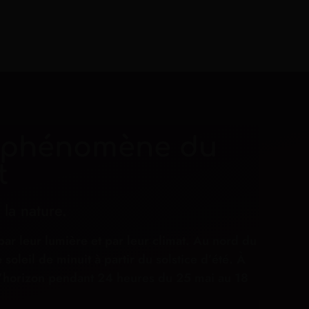
le phénomène du
t
 la nature.
par leur lumière et par leur climat. Au nord du
soleil de minuit à partir du solstice d’été. À
 l’horizon pendant 24 heures du 25 mai au 18