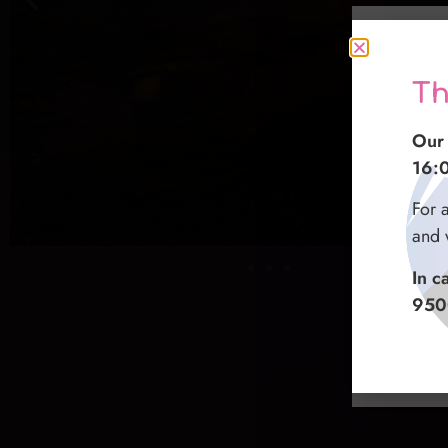
Gr
Th
感
I no
Our 
我们
16:
16:
如在
Per q
For 
们会
preg
and 
entr
如遇
In c
微信
In c
950
+47