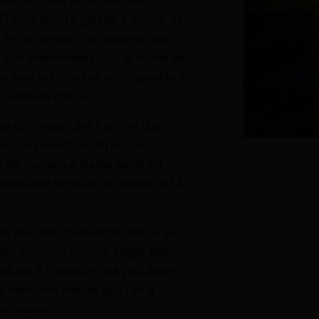
ers au cours de la dernière
 11 000 ans. Le glacier a creusé de
En se retirant, il a emporté avec
se sont sédimentées sous la forme de
s dont la formation est imputable à
e l’érosion marine.
u de creuser des fjords et des
les composent l’archipel. Les
nts de marée. La marée haute est
antique et cet écart de niveau est à
s plus forts tourbillons marins au
et des écrivains comme Edgar Allan
diale. Il a toutefois été peu décrit
s dernières années que l’on a
e mesurer.