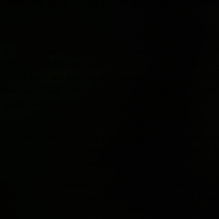
Voici de quoi il s’agit et là où on peut le mi
Chaque apparition d’une aurore boréale est unique et irre
couleurs varient à chaque fois. Aucune aurore ne ressemble 
forme sont différentes. La durée et les nuances de couleur
ressemble à une peinture, une expérience surréaliste. Mais
boréale? Quels sont les mythes et les légendes qui lui sont
passé, a-t-elle toujours suscité la crainte et le respect?
S’agit-il simplement d’un fruit de l’imagination ou d’un fai
prendre en photo ? Nous avons décidé de consacrer une p
phénomènes les plus extraordinaires de la planète. Nous a
mythes et les superstitions qui lui sont associés
Et nous avons également voulu faire une mention spéciale
et grand photographe par passion, Odd-Petter Tanke Jense
vie à la recherche de la photo parfaite, de l’émotion que 