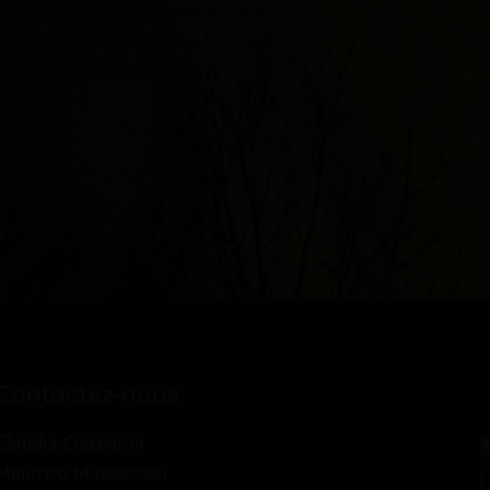
e jamais, ne craint pas le froid. Il
cidez de voir une aurore boréale,
seront récompensés par cet
Contactez-nous
Claudia Gasperini
Maurizio Massaccesi