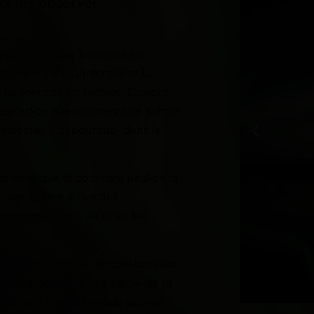
eux les observer
mplaçable. Les formes et les
à une autre. L’intensité et la
s ne sont pas les mêmes. L’aurore
 qu’est-ce que vraiment une aurore
 associés ? Et pourquoi dans le
t scientifique et comment peut-on la
age entière à l’un des
vons voulu vous raconter les
 d’un ami proche, un collaborateur
n qui a consacré une partie de sa
seule une aurore boréale pouvait