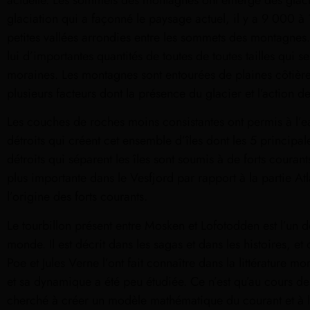
actuelle. Les sommets des montagnes ont émergé des glaci
glaciation qui a façonné le paysage actuel, il y a 9 000 à
petites vallées arrondies entre les sommets des montagnes. 
lui d’importantes quantités de toutes de toutes tailles qui 
moraines. Les montagnes sont entourées de plaines côtière
plusieurs facteurs dont la présence du glacier et l’action d
Les couches de roches moins consistantes ont permis à l’ea
détroits qui créent cet ensemble d’îles dont les 5 principa
détroits qui séparent les îles sont soumis à de forts coura
plus importante dans le Vesfjord par rapport à la partie Atl
l’origine des forts courants.
Le tourbillon présent entre Mosken et Lofotodden est l’un de
monde. Il est décrit dans les sagas et dans les histoires, 
Poe et Jules Verne l’ont fait connaître dans la littérature mon
et sa dynamique a été peu étudiée. Ce n’est qu’au cours de
cherché à créer un modèle mathématique du courant et à l