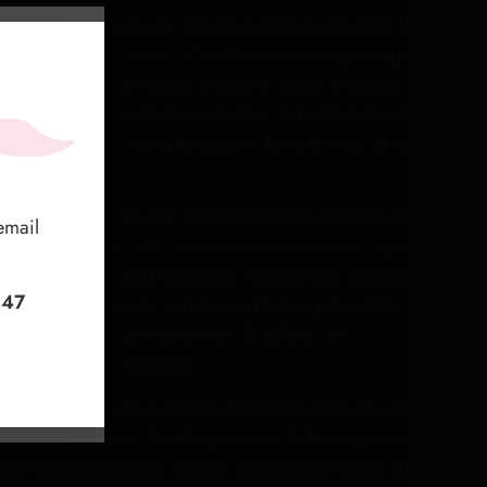
l’horizon au milieu de l’hiver et nous avons donc la
7 décembre au 5 janvier. Ce phénomène est provoqué
 ligne imaginaire reliant un pôle à l’autre et autour
r du soleil, l’inclinaison de l’axe terrestre fait que le
lle
 laissant exposé même lorsque la Terre tourne) et loin
rité).
，我
es vingt-quatre heures d’ensoleillement donnent à la
email
ervi
sursaut d’énergie et lui assurent une croissance rapide
alement d’un climat très doux, malgré leur situation
 或
+47
ènent l’eau chaude vers le nord le long des côtes
plique la douceur du climat. Toutefois, les
uvent varier rapidement.
enne subit souvent de basses pressions avec des vents
e précipitations. Tandis qu’en été, la haute pression
ouvent des conditions calmes. La mieux orientée est