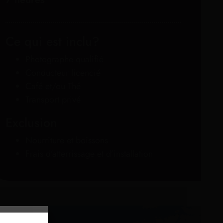
Ce qui est inclu?
Photographe qualifié
Conducteur licencié
Café et/ou Thé
Transport privé
Exclusion
Nourriture et boissons
Frais d’atterrissage et d’installation