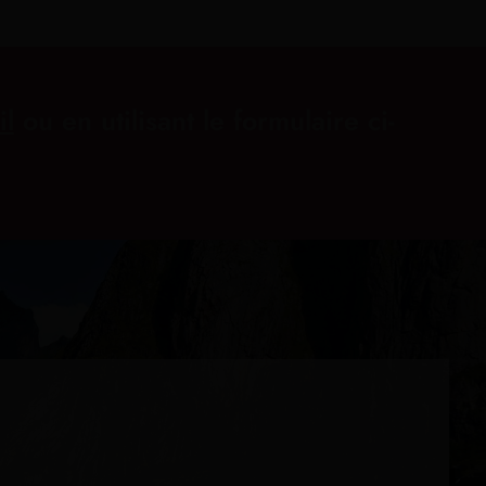
il
ou en utilisant le formulaire ci-