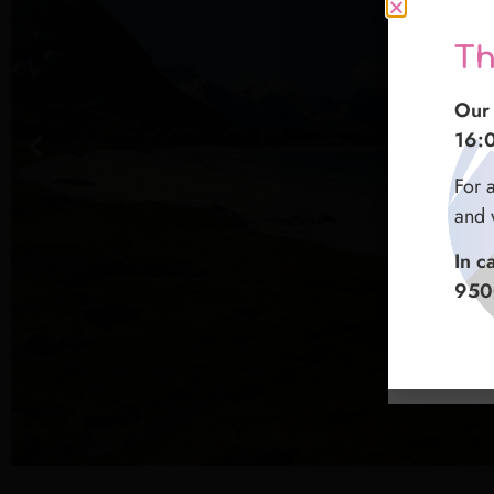
Gr
Th
感
I no
Our 
我们
16:
16:
如在
Per q
For 
们会
preg
and 
entr
如遇
In c
微信
In c
950
+47