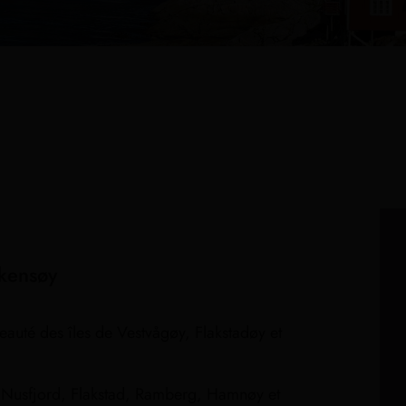
skensøy
 beauté des îles de Vestvågøy, Flakstadøy et
d, Nusfjord, Flakstad, Ramberg, Hamnøy et