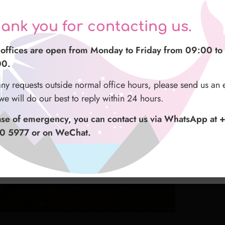
azie per averci contattato
ank you for contacting us.
谢您与我们联系
stri uffici sono aperti dal lunedì al venerdì dalle 09:00 a
offices are open from Monday to Friday from 09:00 to
的办公时间为周一至周五 09:00 至 16:00。
00.
00.
正常办公时间之外有任何请求，请给我们发送电子邮件
ualsiasi richiesta fuori dal normale orario di ufficio vi
any requests outside normal office hours, please send us an 
尽力在 24 小时内回复。
hiamo di mandarci una email e sarà nostra premura rispond
we will do our best to reply within 24 hours.
o le 24 ore.
紧急情况，您可以通过 WhatsApp（+47 9500 5977）
ase of emergency, you can contact us via WhatsApp at 
 联系我们。
aso di emergenza potete contattarci al numero whatsapp
0 5977 or on WeChat.
 9500 5977 o su WeChat.