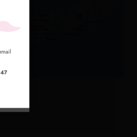
lle
，我
email
ervi
 或
+47