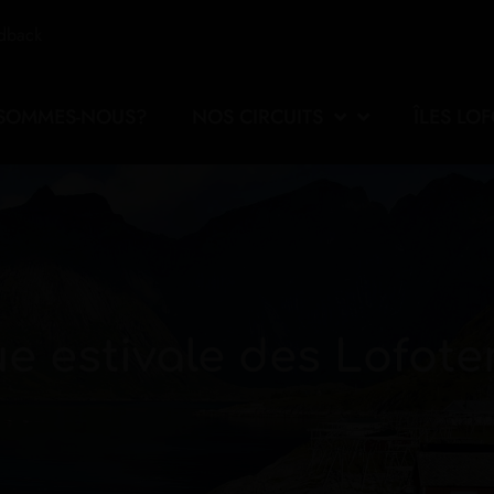
edback
 SOMMES-NOUS?
NOS CIRCUITS
ÎLES LO
e estivale des Lofote