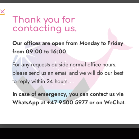
Exclusion
Grazie per averci
Thank you for
感谢您与我们联系
contattato
Dîner
contacting us.
Snack
我们的办公时间为周一至周五 09:00 至
I nostri uffici sono aperti dal lunedì al venerdì
Our offices are open from Monday to Friday
16:00。
dalle 09:00 alle 16:00.
from 09:00 to 16:00.
如在正常办公时间之外有任何请求，请给我们
Per qualsiasi richiesta fuori dal normale orario di
For any requests outside normal office hours,
发送电子邮件，我们会尽力在 24 小时内回
ufficio vi preghiamo di mandarci una email e
please send us an email and we will do our best
复。
sarà nostra premura rispondervi entro le 24 ore.
to reply within 24 hours.
Pour plus d’informations ou de
如遇紧急情况，您可以通过 WhatsApp（+47
In caso di emergenza potete contattarci al
In case of emergency, you can contact us via
détails, contactez-nous à notre
9500 5977） 或 微信 联系我们。
numero whatsapp +47 9500 5977 o su
WhatsApp at +47 9500 5977 or on WeChat.
WeChat.
adresse e-mail
ou en utilisant le
formulaire ci-dessous.