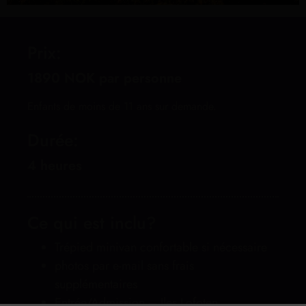
Prix:
1890 NOK par personne
Enfants de moins de 11 ans sur demande.
Durée:
4 heures
Ce qui est inclu?
Trépied minivan confortable si nécessaire
photos par e-mail sans frais
supplémentaires
Entrée/Admission – Iles Lofoten