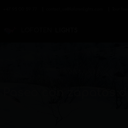
+47 95 00 59 77
contact_us@lofotenlights.com
Tour fe
Paseo con zapatos de