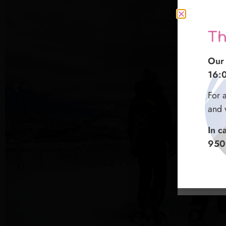
Gr
Th
感
I no
Our 
我们
16:
16:
如在
Per q
For 
们会
preg
and 
entr
如遇
In c
微信
In c
950
+47