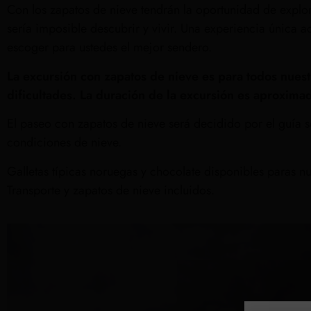
Con los zapatos de nieve tendrán la oportunidad de explo
sería imposible descubrir y vivir. Una experiencia única
escoger para ustedes el mejor sendero.
La excursión con zapatos de nieve es para todos nuestr
dificultades. La duración de la excursión es aproxim
El paseo con zapatos de nieve será decidido por el guía 
condiciones de nieve.
Galletas típicas noruegas y chocolate disponibles paras n
Transporte y zapatos de nieve incluidos.