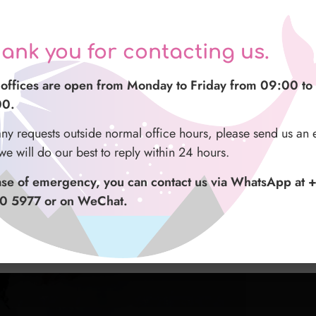
azie per averci contattato
ank you for contacting us.
谢您与我们联系
stri uffici sono aperti dal lunedì al venerdì dalle 09:00 a
offices are open from Monday to Friday from 09:00 to
的办公时间为周一至周五 09:00 至 16:00。
00.
00.
正常办公时间之外有任何请求，请给我们发送电子邮件
ualsiasi richiesta fuori dal normale orario di ufficio vi
any requests outside normal office hours, please send us an 
尽力在 24 小时内回复。
hiamo di mandarci una email e sarà nostra premura rispond
we will do our best to reply within 24 hours.
o le 24 ore.
紧急情况，您可以通过 WhatsApp（+47 9500 5977）
ase of emergency, you can contact us via WhatsApp at 
 联系我们。
aso di emergenza potete contattarci al numero whatsapp
0 5977 or on WeChat.
 9500 5977 o su WeChat.