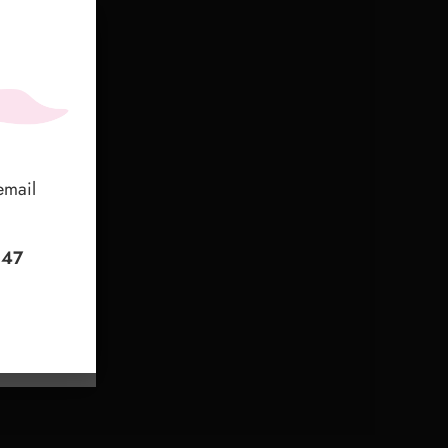
lle
，我
email
ervi
 或
+47