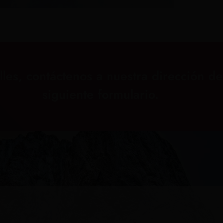
lles, contáctenos a nuestra dirección d
siguiente formulario.