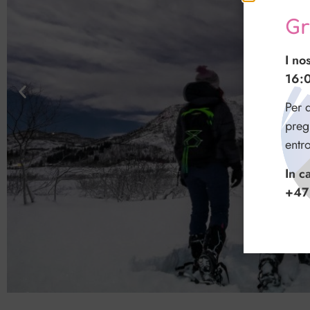
Gr
I no
16:
Per q
preg
entr
In c
+47