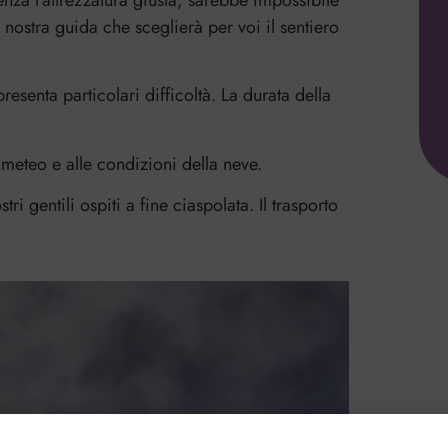
senza l’attrezzatura giusta, sarebbe impossibile
nostra guida che sceglierà per voi il sentiero
presenta particolari difficoltà. La durata della
 meteo e alle condizioni della neve.
ri gentili ospiti a fine ciaspolata. Il trasporto