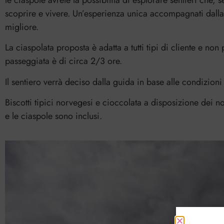
le ciaspole avrete la possibilità di esplorare sentieri che, 
scoprire e vivere. Un’esperienza unica accompagnati dalla 
migliore.
La ciaspolata proposta è adatta a tutti tipi di cliente e non 
passeggiata è di circa 2/3 ore.
Il sentiero verrà deciso dalla guida in base alle condizioni
Biscotti tipici norvegesi e cioccolata a disposizione dei nost
e le ciaspole sono inclusi.