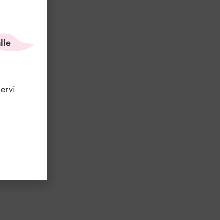
lle
ervi