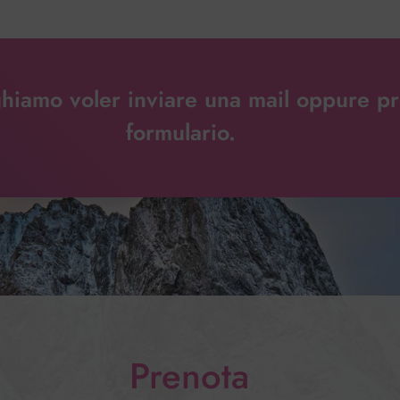
iamo voler inviare una mail oppure pren
formulario.
Prenota