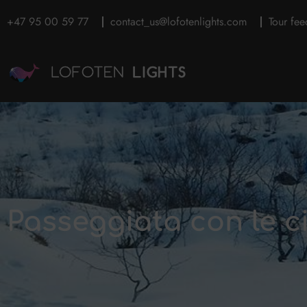
+47 95 00 59 77
contact_us@lofotenlights.com
Tour fe
Passeggiata con le c