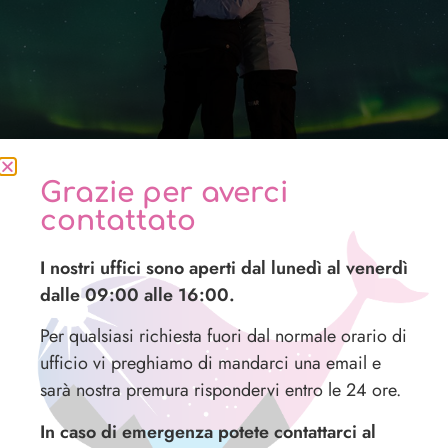
Grazie per averci
contattato
Tour fotografico dell’Aurora Boreale
I nostri uffici sono aperti dal lunedì al venerdì
dalle 09:00 alle 16:00.
Per qualsiasi richiesta fuori dal normale orario di
ufficio vi preghiamo di mandarci una email e
sarà nostra premura rispondervi entro le 24 ore.
In caso di emergenza potete contattarci al