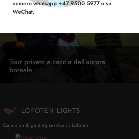
numero whatsapp +47 9500 5977 o su
WeChat.
Tour privato a caccia dell’aurora
boreale
Excursion & guiding service in Lofoten