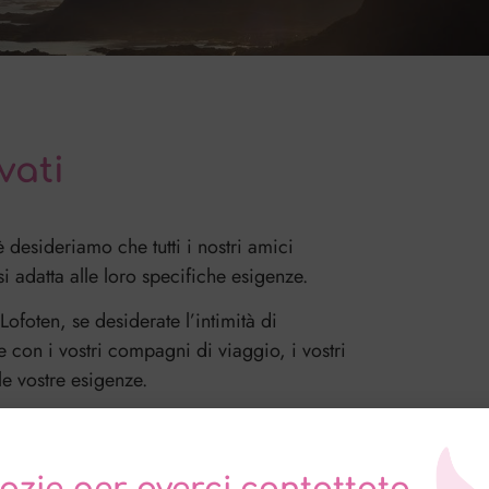
vati
desideriamo che tutti i nostri amici
si adatta alle loro specifiche esigenze.
Lofoten, se desiderate l’intimità di
con i vostri compagni di viaggio, i vostri
lle vostre esigenze.
considerarsi una traccia, un’idea da potrà
il vostro tempo a disposizione, le vostre