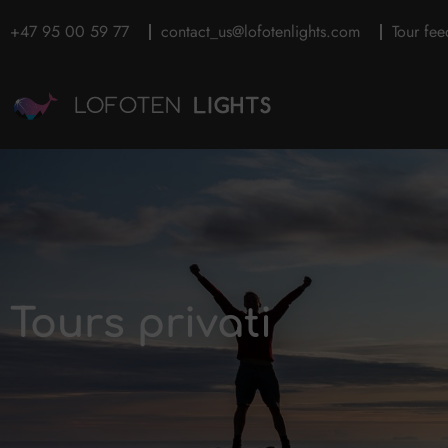
+47 95 00 59 77
contact_us@lofotenlights.com
Tour fe
Tours privati