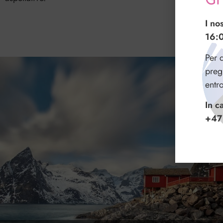
Gr
I no
16:
Per q
preg
entr
In c
+47