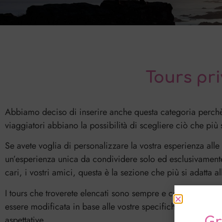
Tours pri
Abbiamo deciso di inserire anche questa categoria perchè 
viaggiatori abbiano la possibilità di scegliere ciò che più 
Se avete voglia di personalizzare la vostra esperienza alle 
un’esperienza unica da condividere solo ed esclusivamente 
cari, i vostri amici, questa è la sezione che più si adatta a
I tours che troverete elencati sono sempre e comunque da 
essere modificata in base alle vostre specifiche esigenze, 
aspettative.