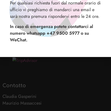
Per qualsiasi richiesta fuori dal normale orario di
FONTE: WWW.RINNOVABILI.IT
ufficio vi preghiamo di mandarci una email e
sarà nostra premura rispondervi entro le 24 ore.
In caso di emergenza potete contattarci al
numero whatsapp +47 9500 5977 o su
WeChat.
Excursion & guiding service in Lofoten
Contatto
Claudia Gasperini
Maurizio Massaccesi