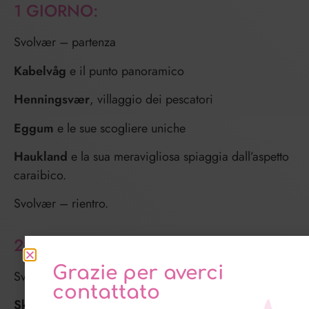
1 GIORNO:
Svolvær – partenza
Kabelvåg
e il punto panoramico
Henningsvær
, villaggio dei pescatori
Eggum
e le sue scogliere uniche
Haukland
e la sua meravigliosa spiaggia dall’aspetto
caraibico.
Svolvær – rientro.
2 GIORNO:
Grazie per averci
Svolvær – partenza
contattato
Skagsanden
, paradiso dei serfisi