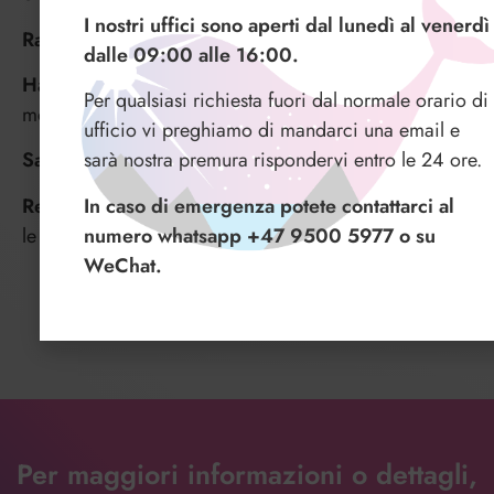
I nostri uffici sono aperti dal lunedì al venerdì
Ramberg
, la “Copacabana” dell’artico.
dalle 09:00 alle 16:00.
Hamnøy
, piccolo porto circondato da maestose
Per qualsiasi richiesta fuori dal normale orario di
montagne e il Reinefjord.
ufficio vi preghiamo di mandarci una email e
sarà nostra premura rispondervi entro le 24 ore.
Sakrisøy
e le sue casette dei pescatori.
In caso di emergenza potete contattarci al
Reine
piccolo villaggio dei pescatori conosciuto per
numero whatsapp +47 9500 5977 o su
le rorbuer di color rosso e la natura mozzafiato.
WeChat.
Per maggiori informazioni o dettagli,