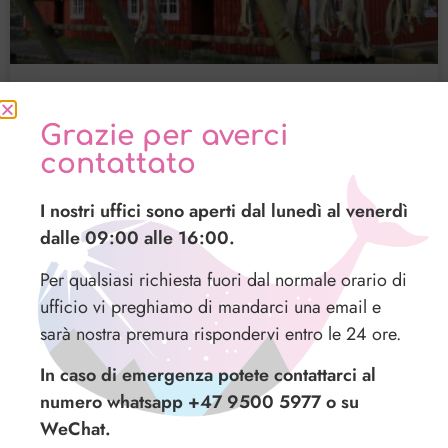
“Voi italiani conoscete meglio lo
Grazie per averci
stoccafisso dei norvegesi stessi”.
contattato
PIETRO QUERINI E L’INCREDIBILE AVVENTURA DELLO
I nostri uffici sono aperti dal lunedì al venerdì
STOCCAFISSO La nave, o almeno ciò che ne rimaneva,
andava alla deriva ormai da sei settimane, in quel grigio
dalle 09:00 alle 16:00.
Per qualsiasi richiesta fuori dal normale orario di
LEGGI TUTTO »
ufficio vi preghiamo di mandarci una email e
sarà nostra premura rispondervi entro le 24 ore.
13 Luglio 2015
In caso di emergenza potete contattarci al
numero whatsapp +47 9500 5977 o su
WeChat.