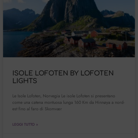
ISOLE LOFOTEN BY LOFOTEN
LIGHTS
Le Isole Lofoten, Norvegia Le isole Lofoten si presentano
come una catena montuosa lunga 160 Km da Hinnøya a nord-
est fino al faro di Skomvær
LEGGI TUTTO »