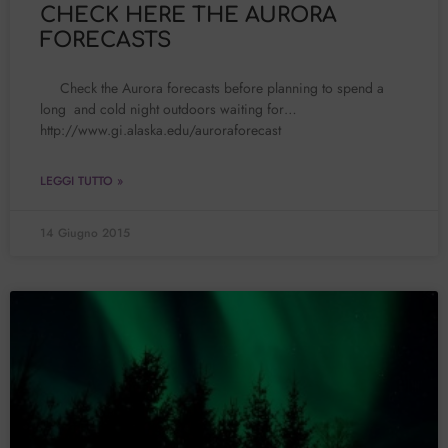
CHECK HERE THE AURORA
FORECASTS
Check the Aurora forecasts before planning to spend a
long and cold night outdoors waiting for…
http://www.gi.alaska.edu/auroraforecast
LEGGI TUTTO »
14 Giugno 2015