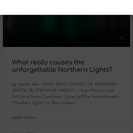
What really causes the
unforgettable Northern Lights?
[tg_header title=”WHAT REALLY CAUSES THE NORTHERN
LIGHTS=”By STEPHANIE YARDLEY — Solar Physicist and
Soft Serve News Contributor”] [one_half]The Aurora Borealis
(“Northern Lights”) or their southern
LEGGI TUTTO »